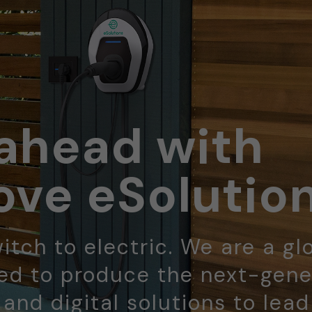
ahead with
ve eSolutio
itch to electric. We are a gl
d to produce the next-gene
 and digital solutions to lea