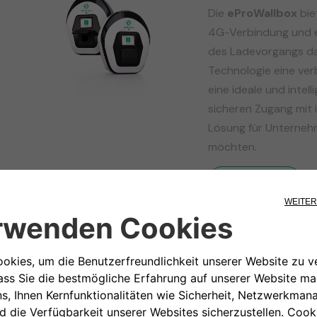
Die
eProWallbox
bie
m
4G-Verbindung und 
des Ladevorgangs da
Technologie eine verb
eine ideale und inte
sicheren Zugang mit i
Lösung für Unternehme
möchten.
Mehr erfahren