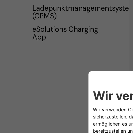
Ladepunktmanagementsyste
(CPMS)
eSolutions Charging
App