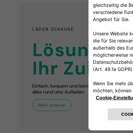
LADEN ZUHAUSE
Lösungen 
Ihr Zuhau
Einfach, bequem und leistungsstark! Wir sind 
alles rund ums Aufladen.
Mehr erfahren