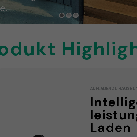
e.
odukt Highlig
AUFLADEN ZU HAUSE U
Intelli
leistu
Laden