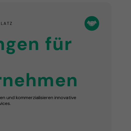
PLATZ
ngen für
rnehmen
eren und kommerzialisieren innovative
ices.