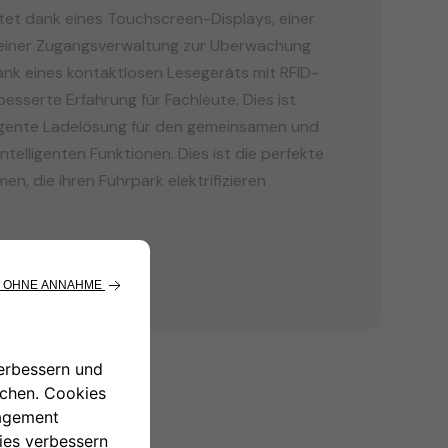
tet dank eines Touchscreen-Displays, einer
einer Zugangsverwaltung zur Überwachung
nk eines kontaktlosen Lesegeräts mit RFID-
esserte Erfahrung für Fachleute. Dies ist
lligente Ladelösung für den gemeinsamen und
ntelligenten Funktionen. Dies ist die perfekte
n, die ihren Fuhrpark elektrifizieren