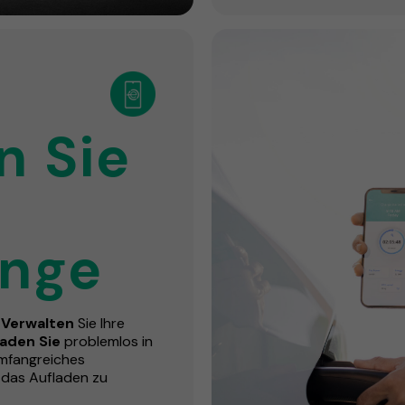
n Sie
änge
e
Verwalten
Sie Ihre
laden Sie
problemlos in
umfangreiches
m das Aufladen zu