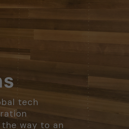
ns
obal tech
ration
d the way to an