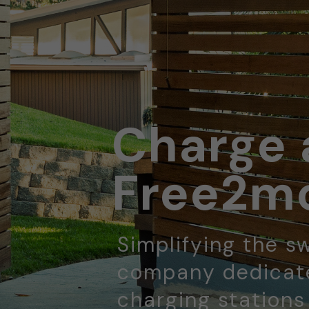
Charge 
Free2mo
Simplifying the sw
company dedicate
charging stations