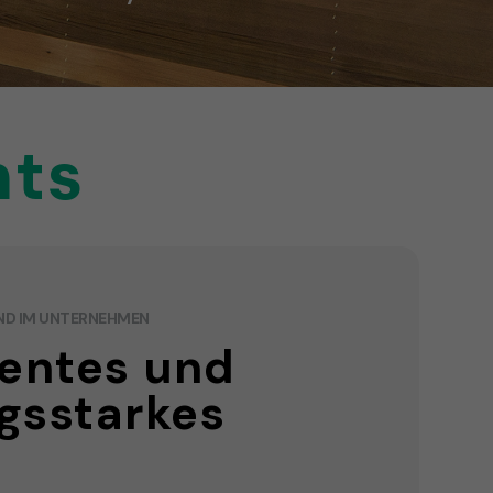
hts
ND IM UNTERNEHMEN
gentes und
ngsstarkes