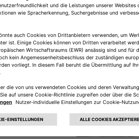
für
se
Ihr One-Stop-Shop für