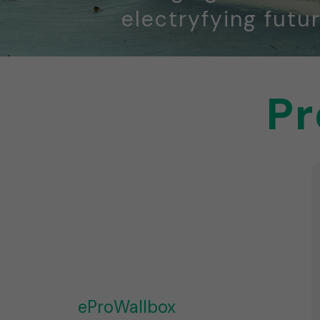
electryfying futur
Pr
eProWallbox