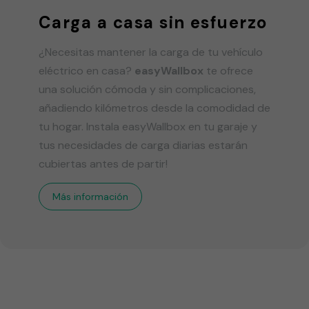
Carga a casa sin esfuerzo
¿Necesitas mantener la carga de tu vehículo
eléctrico en casa?
easyWallbox
te ofrece
una solución cómoda y sin complicaciones,
añadiendo kilómetros desde la comodidad de
tu hogar. Instala easyWallbox en tu garaje y
tus necesidades de carga diarias estarán
cubiertas antes de partir!
Más información